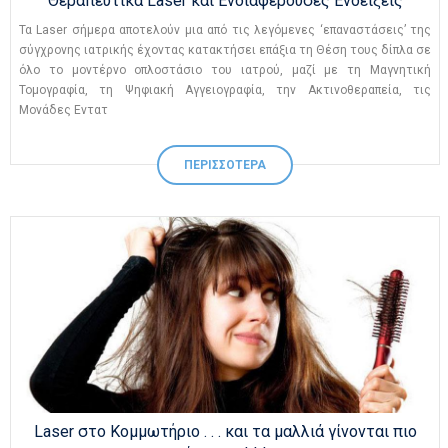
Θεραπευτικά Laser και Ενδιαφέρουσες Ενδείξεις
Τα Laser σήμερα αποτελούν μια από τις λεγόμενες ‘επαναστάσεις’ της
σύγχρονης ιατρικής έχοντας κατακτήσει επάξια τη Θέση τους δίπλα σε
όλο το μοντέρνο οπλοστάσιο του ιατρού, μαζί με τη Μαγνητική
Τομογραφία, τη Ψηφιακή Αγγειογραφία, την Ακτινοθεραπεία, τις
Μονάδες Εντατ
ΠΕΡΙΣΣΟΤΕΡΑ
Laser στο Κομμωτήριο . . . και τα μαλλιά γίνονται πιο