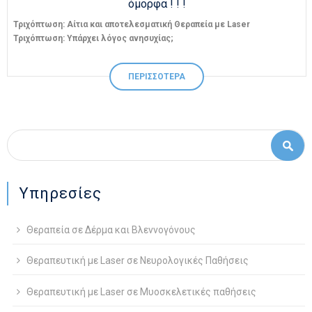
όμορφα ! ! !
Τριχόπτωση: Αίτια και αποτελεσματική Θεραπεία με Laser
Τριχόπτωση: Υπάρχει λόγος ανησυχίας;
ΠΕΡΙΣΣΟΤΕΡΑ
Φόρμα αναζήτησης
Αναζήτηση
Υπηρεσίες
Θεραπεία σε Δέρμα και Βλεννογόνους
Θεραπευτική με Laser σε Νευρολογικές Παθήσεις
Θεραπευτική με Laser σε Μυοσκελετικές παθήσεις